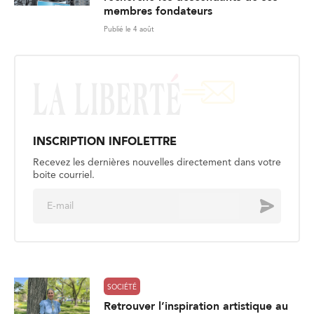
membres fondateurs
Publié le 4 août
INSCRIPTION INFOLETTRE
Recevez les dernières nouvelles directement dans votre
boite courriel.
E
Envoyer
m
a
i
l
*
SOCIÉTÉ
Retrouver l’inspiration artistique au