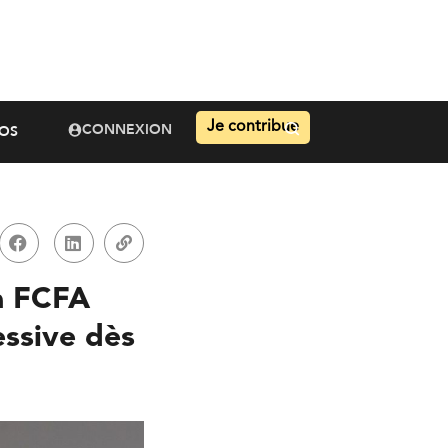
Je contribue
CONNEXION
OS
a FCFA
essive dès