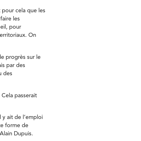
t pour cela que les
aire les
eil, pour
erritoriaux. On
de progrès sur le
is par des
u des
. Cela passerait
 y ait de l’emploi
te forme de
 Alain Dupuis.