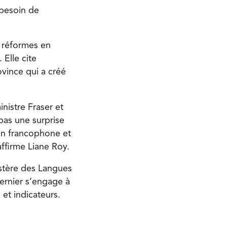
 besoin de
s réformes en
Elle cite
ovince qui a créé
nistre Fraser et
pas une surprise
ion francophone et
ffirme Liane Roy.
istère des Langues
dernier s’engage à
 et indicateurs.