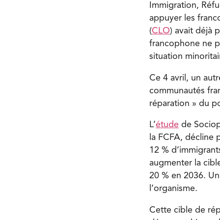
Immigration, Réfu
appuyer les franc
(
CLO
) avait déjà
francophone ne p
situation minorita
Ce 4 avril, un aut
communautés fran
réparation » du 
L’
étude
de Sociopo
la FCFA, décline 
12 % d’immigrant
augmenter la cibl
20 % en 2036. Un c
l’organisme.
Cette cible de ré