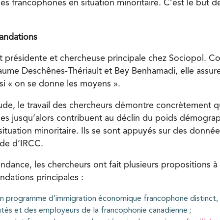
 francophones en situation minoritaire. C’est le but d
andations
t présidente et chercheuse principale chez Sociopol. C
laume Deschênes-Thériault et Bey Benhamadi, elle assure
 si « on se donne les moyens ».
tude, le travail des chercheurs démontre concrètement 
ses jusqu’alors contribuent au déclin du poids démogra
ituation minoritaire. Ils se sont appuyés sur des donnée
ode d’IRCC.
endance, les chercheurs ont fait plusieurs propositions 
ndations principales :
un programme d’immigration économique francophone distinct, 
és et des employeurs de la francophonie canadienne ;