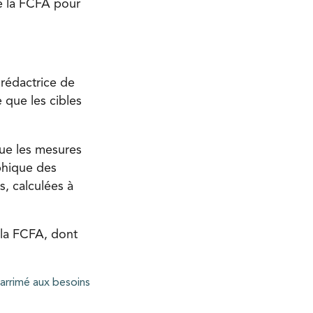
e la FCFA pour
orédactrice de
 que les cibles
que les mesures
phique des
s, calculées à
à la FCFA, dont
arrimé aux besoins