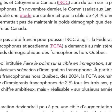
giés et Citoyenneté Canada (
IRCC
) aura du pain sur la 
ophones. En novembre dernier, le Commissariat aux Lang
 publié une
étude
qui confirmait que la cible de 4,4 % d’
ermettait pas de maintenir le poids démographique de
ire au Canada.
re pas a été franchi pour pousser IRCC à agir : la Fédéra
cophones et acadienne (
FCFA
) a demandé au ministère
poids démographique des francophones hors Québec.
l intitulée
Faire le point sur la cible en immigration
, su
plusieurs scénarios d’immigration francophone. À partir 
s francophones hors Québec, dès 2024, la FCFA souhait
e d’immigrants francophones de 2 % tous les trois ans, 
hiffre ambitieux, mais « réalisable » sur plusieurs anné
paration deviendrait peu à peu une cible d’augmentatio