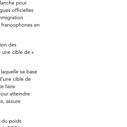
planche pour
ues officielles
immigration
s francophones en
tion des
 une cible de «
r laquelle se base
d’une cible de
e faire
pour atteindre
es, assure
n du poids