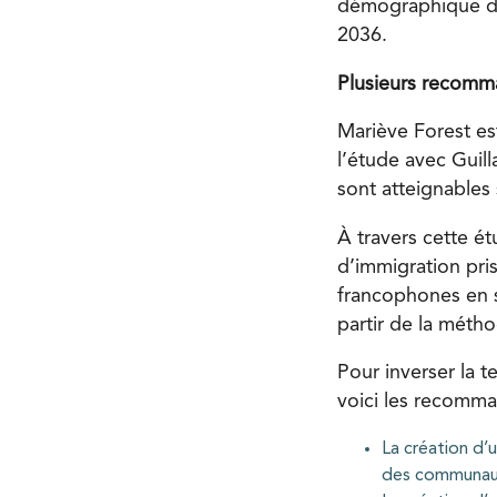
démographique des
2036.
Plusieurs recomm
Mariève Forest es
l’étude avec Guil
sont atteignables
À travers cette é
d’immigration pri
francophones en s
partir de la méth
Pour inverser la t
voici les recomma
La création d’
des communaut