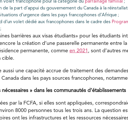
un volet francophone pour la catégorie du
parrainage familial
;
 de la part d’appui du gouvernement du Canada à la réinstalla
situations d’urgence dans les pays francophones d’Afrique ;
ed d’un volet dédié aux francophones dans le cadre des
Progra
;
ines barrières aux visas étudiants» pour les étudiants in
ncore la création d’une passerelle permanente entre la
 résidence permanente, comme
en 2021
, sont d’autres m
 cible.
aussi une capacité accrue de traitement des demandes
Canada dans les pays sources francophones, notammen
s nécessaires » dans les communautés d’établissements
ées par la FCFA, si elles sont appliquées, correspondrai
iron 8000 personnes tous les trois ans. La question est 
toires ont les infrastructures et les ressources nécessaire