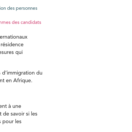
tion des personnes
mmes des candidats
ternationaux
 résidence
esures qui
 d’immigration du
t en Afrique.
ent à une
de savoir si les
s pour les