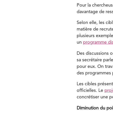
Pour la chercheuse
davantage de resso
Selon elle, les c
matière de recrut
plusieurs exemples
un
programme dis
Des discussions o
sa secrétaire parl
pour eux. On trava
des programmes pa
Les cibles présen
officielles. Le
proj
concrétiser une po
Diminution du po