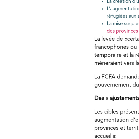
La création d’
L’augmentation
réfugiées aux 
La mise sur pi
des provinces
La levée de «certa
francophones ou e
temporaire et la
mèneraient vers la
La FCFA demande 
gouvernement du 
Des « ajustement
Les cibles présent
augmentation d’env
provinces et terri
accueillir.