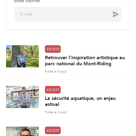
boite courriel.
E
Envoyer
m
a
i
l
*
SOCIÉTÉ
Retrouver l’inspiration artistique au
parc national du Mont-Riding
Publié le 4 août
SOCIÉTÉ
La sécurité aquatique, un enjeu
estival
Publié le 3 août
SOCIÉTÉ