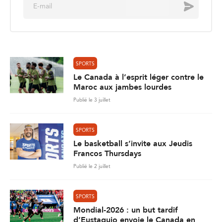
E
Envoyer
m
a
i
l
*
SPORTS
Le Canada à l’esprit léger contre le
Maroc aux jambes lourdes
Publié le 3 juillet
SPORTS
Le basketball s’invite aux Jeudis
Francos Thursdays
Publié le 2 juillet
SPORTS
Mondial-2026 : un but tardif
d’Eustaquio envoie le Canada en