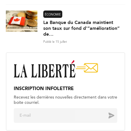
ÉCONOMIE
La Banque du Canada maintient
son taux sur fond d'”amélioration”
de…
Publié le 15 juillet
INSCRIPTION INFOLETTRE
Recevez les dernières nouvelles directement dans votre
boite courriel.
E
Envoyer
m
a
i