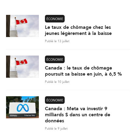
l
*
ÉCONOMIE
Le taux de chômage chez les
jeunes légèrement à la baisse
Publié le 13 juillet
ÉCONOMIE
Canada : le taux de chômage
poursuit sa baisse en juin, à 6,5 %
Publié le 10 juillet
ÉCONOMIE
Canada : Meta va investir 9
milliards $ dans un centre de
données
Publié le 9 juillet