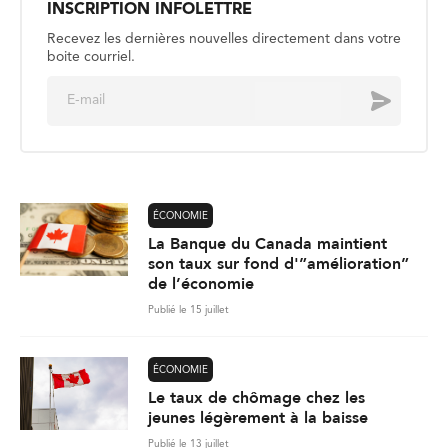
INSCRIPTION INFOLETTRE
Recevez les dernières nouvelles directement dans votre
boite courriel.
E
Envoyer
m
a
i
l
*
ÉCONOMIE
La Banque du Canada maintient
son taux sur fond d'”amélioration”
de l’économie
Publié le 15 juillet
ÉCONOMIE
Le taux de chômage chez les
jeunes légèrement à la baisse
Publié le 13 juillet