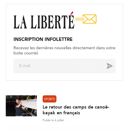
INSCRIPTION INFOLETTRE
Recevez les dernières nouvelles directement dans votre
boite courriel.
E
Envoyer
m
a
i
l
*
SPORTS
Le retour des camps de canoë-
kayak en français
Publié le 6 juillet