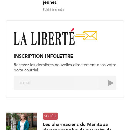
jeunes
Publié le 6 août
INSCRIPTION INFOLETTRE
Recevez les dernières nouvelles directement dans votre
boite courriel.
E
Envoyer
m
a
i
l
*
SOCIÉTÉ
Les pharmaciens du Manitoba