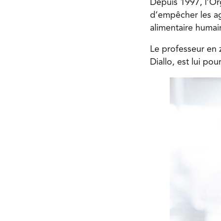
Depuis 1997, l’Or
d’empêcher les ag
alimentaire humai
Le professeur en 
Diallo, est lui po