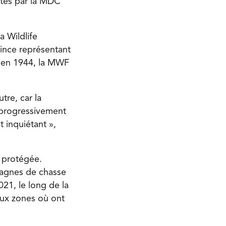
ctés par la MDC
a Wildlife
vince représentant
ée en 1944, la MWF
re, car la
 progressivement
t inquiétant »,
t protégée.
pagnes de chasse
21, le long de la
deux zones où ont