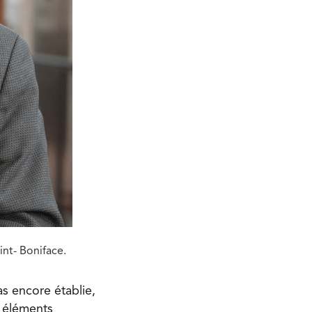
int- Boniface.
as encore établie,
es éléments