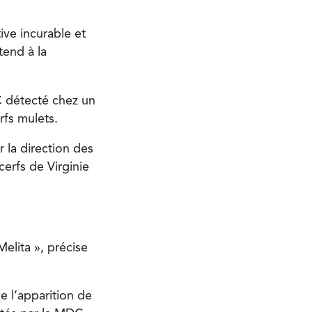
ve incurable et
tend à la
C détecté chez un
erfs mulets.
r la direction des
erfs de Virginie
elita », précise
e l’apparition de