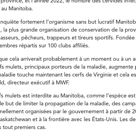
a province, et l’année 2022, le nombre des cervidés infe
s au Manitoba.
inquiète fortement l’organisme sans but lucratif Manitob
 la plus grande organisation de conservation de la pro
chasseurs, pêcheurs, trappeurs et tireurs sportifs. Fond
bres répartis sur 100 clubs affiliés.
ue cela arriverait probablement à un moment ou à un aut
fs mulets, principaux porteurs de la maladie, augmente
ladie touche maintenant les cerfs de Virginie et cela es
ld, directeur exécutif à MWF.
fs mulets est interdite au Manitoba, comme l’espèce es
e but de limiter la propagation de la maladie, des cam
nellement organisées par le gouvernement à partir de 20
Saskatchewan et à la frontière avec les États-Unis. Les 
s tout premiers cas.