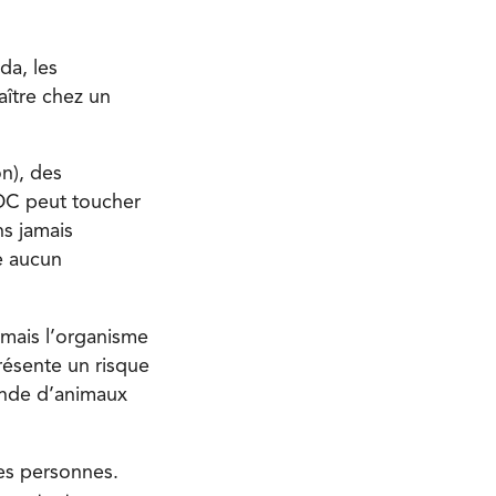
da, les
ître chez un
n), des
DC peut toucher
ns jamais
e aucun
 mais l’organisme
résente un risque
ande d’animaux
les personnes.