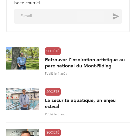
boite courriel.
E
Envoyer
m
a
i
l
*
SOCIÉTÉ
Retrouver l’inspiration artistique au
parc national du Mont-Riding
Publié le 4 août
SOCIÉTÉ
La sécurité aquatique, un enjeu
estival
Publié le 3 août
SOCIÉTÉ