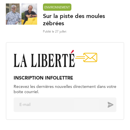
ENVIRONNEMENT
Sur la piste des moules
zébrées
Publié le 27 juillet
INSCRIPTION INFOLETTRE
Recevez les dernières nouvelles directement dans votre
boite courriel.
E
Envoyer
m
a
i
l
*