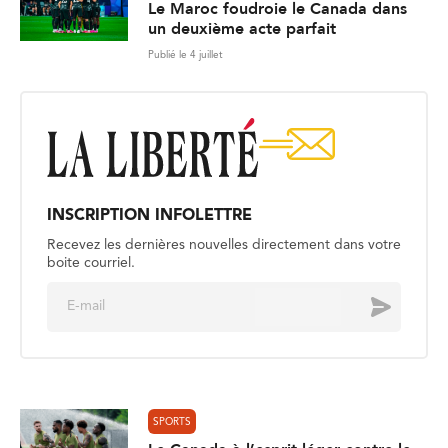
Le Maroc foudroie le Canada dans
un deuxième acte parfait
Publié le 4 juillet
INSCRIPTION INFOLETTRE
Recevez les dernières nouvelles directement dans votre
boite courriel.
E
Envoyer
m
a
i
l
*
SPORTS