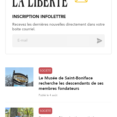
INSCRIPTION INFOLETTRE
Recevez les dernières nouvelles directement dans votre
boite courriel.
E
Envoyer
m
a
i
l
*
SOCIÉTÉ
Le Musée de Saint-Boniface
recherche les descendants de ses
membres fondateurs
Publié le 4 août
SOCIÉTÉ