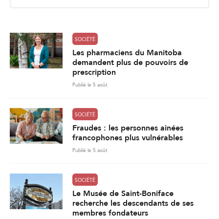
i
l
*
SOCIÉTÉ
Les pharmaciens du Manitoba
demandent plus de pouvoirs de
prescription
Publié le 5 août
SOCIÉTÉ
Fraudes : les personnes ainées
francophones plus vulnérables
Publié le 5 août
SOCIÉTÉ
Le Musée de Saint-Boniface
recherche les descendants de ses
membres fondateurs