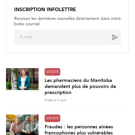
INSCRIPTION INFOLETTRE
Recevez les dernières nouvelles directement dans votre
boite courriel.
E
Envoyer
m
a
i
l
*
SOCIÉTÉ
Les pharmaciens du Manitoba
demandent plus de pouvoirs de
prescription
Publié le 5 août
SOCIÉTÉ
Fraudes : les personnes ainées
francophones plus vulnérables