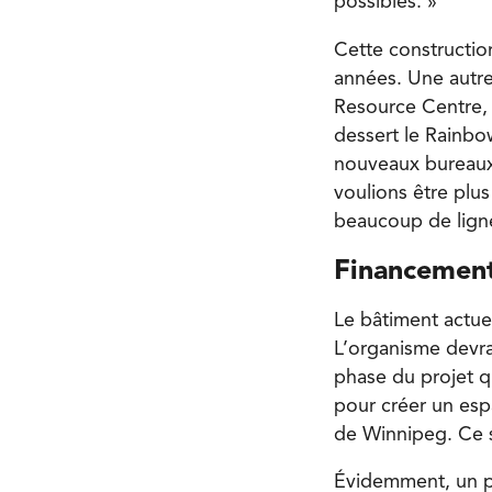
possibles. »
Cette construction
années. Une autr
Resource Centre, 
dessert le Rainbo
nouveaux bureaux
voulions être plus
beaucoup de ligne
Financemen
Le bâtiment actue
L’organisme devra 
phase du projet q
pour créer un es
de Winnipeg. Ce s
Évidemment, un pro