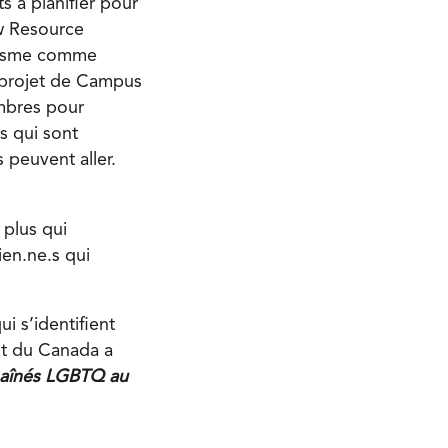
 à planifier pour
w Resource
anisme comme
 projet de Campus
mbres pour
s qui sont
 peuvent aller.
 plus qui
en.ne.s qui
i s’identifient
nt du Canada a
s aînés LGBTQ au