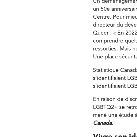
Un déménagement, 
un 50e anniversai
Centre. Pour mie
directeur du déve
Queer : « En 202
comprendre quels 
ressorties. Mais 
Une place sécurita
Statistique Canad
s’identifiaient L
s’identifiaient L
En raison de discr
LGBTQ2+ se retrou
mené une étude à 
Canada
.