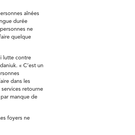
 personnes aînées
ongue durée
s personnes ne
faire quelque
 lutte contre
aniuk. « C’est un
ersonnes
aire dans les
 services retourne
es par manque de
Les foyers ne