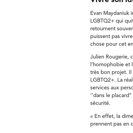
Vivre son id
Evan Maydaniuk in
LGBTQ2+ qui quitt
retournent souven
puissent pas vivr
chose pour cet enj
Julien Rougerie,
l’homophobie et 
très bon projet. I
LGBTQ2+. La réalit
services aux perso
‘’dans le placard’
sécurité.
« En effet, la di
prennent pas en c