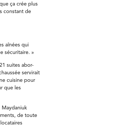
 que ça crée plus
ss constant de
nes aînées qui
e sécuritaire. »
21 suites abor-
haussée servirait
une cuisine pour
ur que les
an Maydaniuk
tements, de toute
locataires