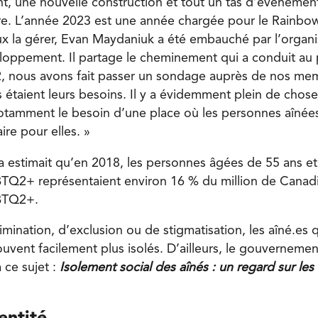
une nouvelle construction et tout un tas d’évènements
re. L’année 2023 est une année chargée pour le Rainbo
ux la gérer, Evan Maydaniuk a été embauché par l’org
loppement. Il partage le cheminement qui a conduit au
2, nous avons fait passer un sondage auprès de nos me
étaient leurs besoins. Il y a évidemment plein de chose
notamment le besoin d’une place où les personnes aînées
ire pour elles. »
a estimait qu’en 2018, les personnes âgées de 55 ans et
GBTQ2+ représentaient environ 16 % du million de Canadi
GBTQ2+.
imination, d’exclusion ou de stigmatisation, les aîné.es qu
vent facilement plus isolés. D’ailleurs, le gouverneme
ce sujet :
Isolement social des aînés : un regard sur le