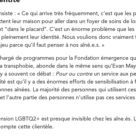
entité
siste : « Ce qui arrive très fréquemment, c’est que les
ent leur maison pour aller dans un foyer de soins de l
t “dans le placard’’. C’est un énorme problème que le
e pleinement leur identité. Nous voulions donc vraiment 
eu parce qu’il faut penser à nos aîné.e.s. »
 chargé de programmes pour la Fondation émergence qui
la transphobie, abonde dans le même sens qu’Evan Mayd
l y a souvent ce débat :
Pour ou contre
un service aux p
é est qu’il y a des énormes efforts de sensibilisation à f
nnes aînées. La majorité des personnes qui utilisent ces
’ et l’autre partie des personnes n’utilise pas ces servic
mension LGBTQ2+ est presque invisible chez les aîne.és. 
ompte cette clientèle.