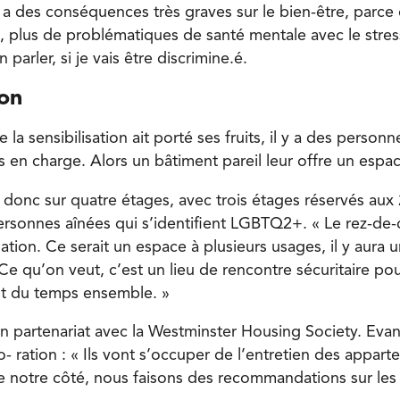
té a des conséquences très graves sur le bien-être, parce
l, plus de problématiques de santé mentale avec le stre
n parler, si je vais être discrimine.é.
ion
 la sensibilisation ait porté ses fruits, il y a des person
s en charge. Alors un bâtiment pareil leur offre un espac
 donc sur quatre étages, avec trois étages réservés aux 
ersonnes aînées qui s’identifient LGBTQ2+. « Le rez-de-c
tion. Ce serait un espace à plusieurs usages, il y aura 
Ce qu’on veut, c’est un lieu de rencontre sécuritaire po
t du temps ensemble. »
 en partenariat avec la Westminster Housing Society. Ev
o- ration : « Ils vont s’occuper de l’entretien des appar
de notre côté, nous faisons des recommandations sur les 