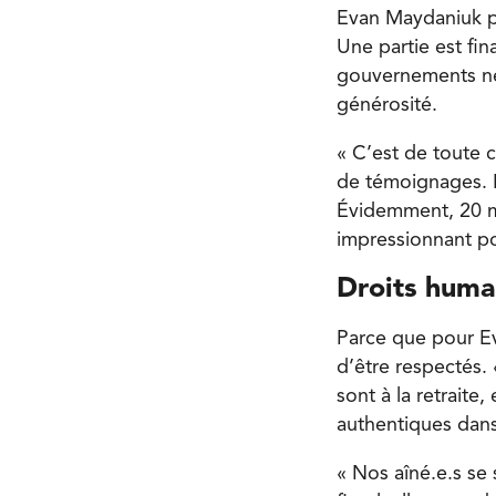
Evan Maydaniuk pré
Une partie est fi
gouvernements ne 
générosité.
« C’est de toute 
de témoignages. L
Évidemment, 20 mi
impressionnant po
Droits huma
Parce que pour Ev
d’être respectés.
sont à la retraite,
authentiques dans
« Nos aîné.e.s se 