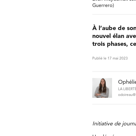
Guerrero)
À l’aube de so
nouvel élan av
trois phases, 
Publié le 17 mai 2023
Ophéli
LA LIBERT
odoireau@l
Initiative de jour