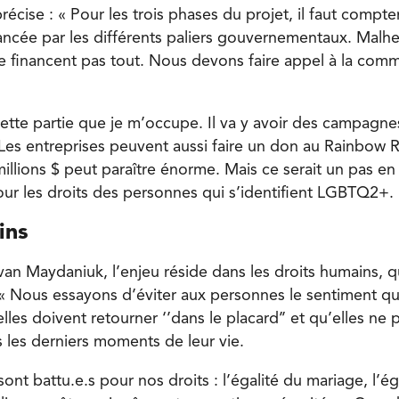
cise : « Pour les trois phases du projet, il faut compter
nancée par les différents paliers gouvernementaux. Malh
financent pas tout. Nous devons faire appel à la comm
cette partie que je m’occupe. Il va y avoir des campagn
es entreprises peuvent aussi faire un don au Rainbow 
llions $ peut paraître énorme. Mais ce serait un pas en
ur les droits des personnes qui s’identifient LGBTQ2+. 
ins
an Maydaniuk, l’enjeu réside dans les droits humains, q
 « Nous essayons d’éviter aux personnes le sentiment qu
 elles doivent retourner ‘’dans le placard’’ et qu’elles ne
 les derniers moments de leur vie.
sont battu.e.s pour nos droits : l’égalité du mariage, l’é