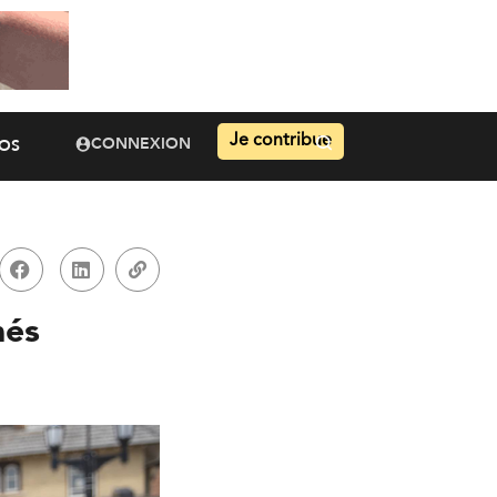
Je contribue
CONNEXION
OS
nés