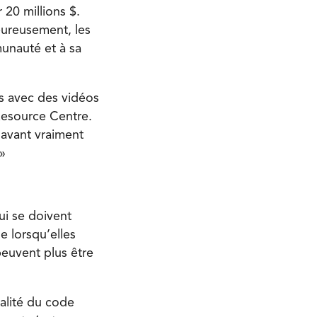
 20 millions $.
eureusement, les
unauté et à sa
es avec des vidéos
Resource Centre.
 avant vraiment
»
ui se doivent
e lorsqu’elles
 peuvent plus être
galité du code