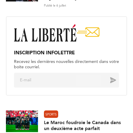
Publié le 6 juillet
INSCRIPTION INFOLETTRE
Recevez les dernières nouvelles directement dans votre
boite courriel.
E
Envoyer
m
a
i
l
*
SPORTS
Le Maroc foudroie le Canada dans
un deuxième acte parfait