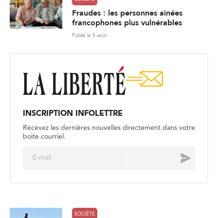
Fraudes : les personnes ainées
francophones plus vulnérables
Publié le 5 août
INSCRIPTION INFOLETTRE
Recevez les dernières nouvelles directement dans votre
boite courriel.
E
Envoyer
m
a
i
l
*
SOCIÉTÉ