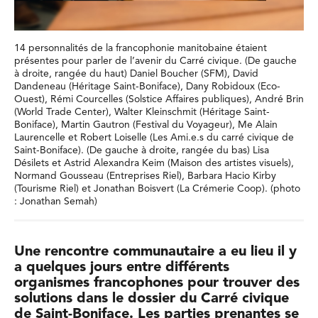
14 personnalités de la francophonie manitobaine étaient
présentes pour parler de l’avenir du Carré civique. (De gauche
à droite, rangée du haut) Daniel Boucher (SFM), David
Dandeneau (Héritage Saint-Boniface), Dany Robidoux (Eco-
Ouest), Rémi Courcelles (Solstice Affaires publiques), André Brin
(World Trade Center), Walter Kleinschmit (Héritage Saint-
Boniface), Martin Gautron (Festival du Voyageur), Me Alain
Laurencelle et Robert Loiselle (Les Ami.e.s du carré civique de
Saint-Boniface). (De gauche à droite, rangée du bas) Lisa
Désilets et Astrid Alexandra Keim (Maison des artistes visuels),
Normand Gousseau (Entreprises Riel), Barbara Hacio Kirby
(Tourisme Riel) et Jonathan Boisvert (La Crémerie Coop). (photo
: Jonathan Semah)
Une rencontre communautaire a eu lieu il y
a quelques jours entre différents
organismes francophones pour trouver des
solutions dans le dossier du Carré civique
de Saint-Boniface. Les parties prenantes se