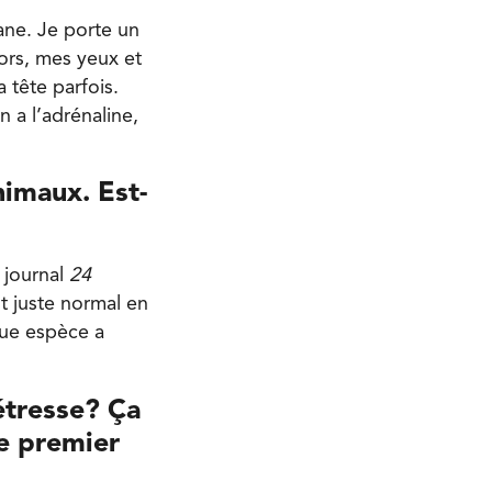
ane. Je porte un
ors, mes yeux et
 tête parfois.
 a l’adrénaline,
nimaux. Est-
 journal
24
 juste normal en
que espèce a
étresse? Ça
e premier