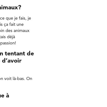
animaux?
e que je fais, je
s ça fait une
soin des animaux
ais déjà
 passion!
en tentant de
 d’avoir
n voit là-bas. On
ue à