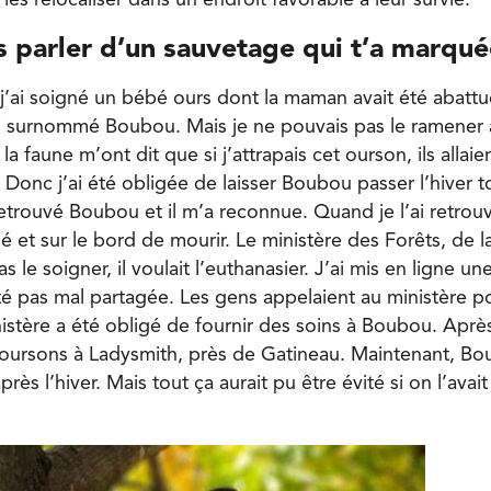
 les relocaliser dans un endroit favorable à leur survie.
s parler d’un sauvetage qui t’a marqu
 j’ai soigné un bébé ours dont la maman avait été abatt
’ai surnommé Boubou. Mais je ne pouvais pas le ramener
la faune m’ont dit que si j’attrapais cet ourson, ils allai
onc j’ai été obligée de laisser Boubou passer l’hiver tou
retrouvé Boubou et il m’a reconnue. Quand je l’ai retrouvé
 et sur le bord de mourir. Le ministère des Forêts, de l
s le soigner, il voulait l’euthanasier. J’ai mis en ligne un
é pas mal partagée. Les gens appelaient au ministère 
istère a été obligé de fournir des soins à Boubou. Après,
oursons à Ladysmith, près de Gatineau. Maintenant, Bo
après l’hiver. Mais tout ça aurait pu être évité si on l’avai