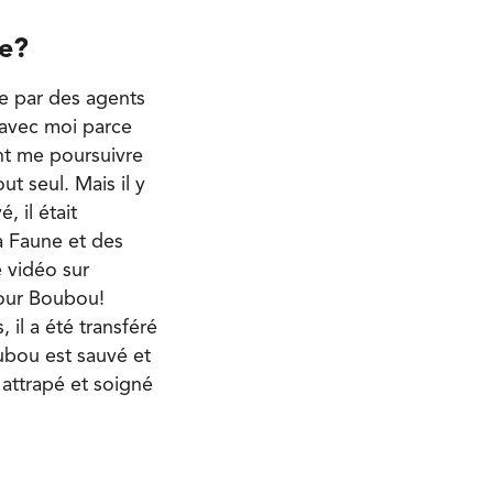
ée?
ue par des agents
 avec moi parce
ent me poursuivre
t seul. Mais il y
, il était
a Faune et des
e vidéo sur
pour Boubou!
 il a été transféré
ubou est sauvé et
t attrapé et soigné