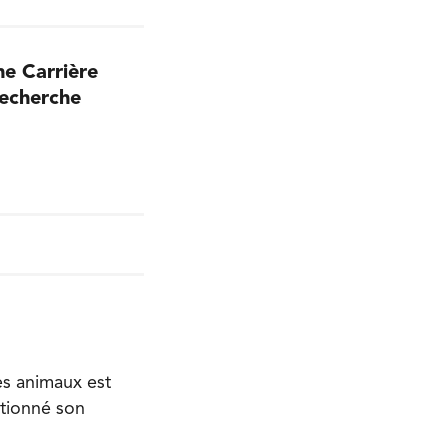
ne Carrière
recherche
es animaux est
ationné son