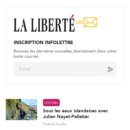
INSCRIPTION INFOLETTRE
Recevez les dernières nouvelles directement dans votre
boite courriel.
E
Envoyer
m
a
i
l
*
CULTUREL
Sous les eaux islandaises avec
Julien Nayet-Pelletier
Publié le 30 juillet