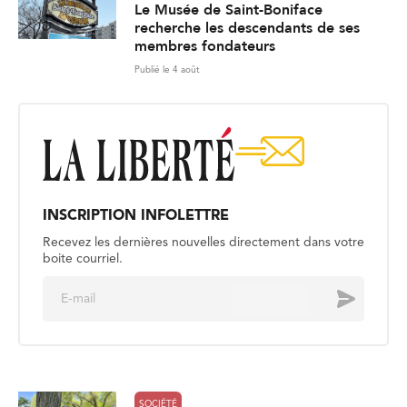
Le Musée de Saint-Boniface
recherche les descendants de ses
membres fondateurs
Publié le 4 août
INSCRIPTION INFOLETTRE
Recevez les dernières nouvelles directement dans votre
boite courriel.
E
Envoyer
m
a
i
l
*
SOCIÉTÉ