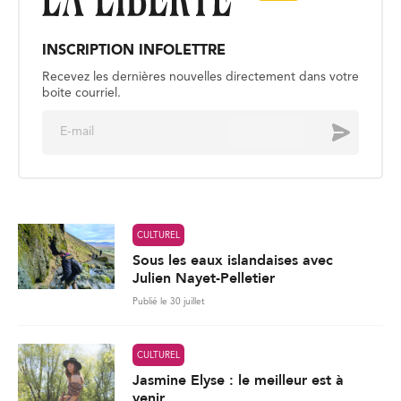
INSCRIPTION INFOLETTRE
Recevez les dernières nouvelles directement dans votre
boite courriel.
E
Envoyer
m
a
i
l
*
CULTUREL
Sous les eaux islandaises avec
Julien Nayet-Pelletier
Publié le 30 juillet
CULTUREL
Jasmine Elyse : le meilleur est à
venir