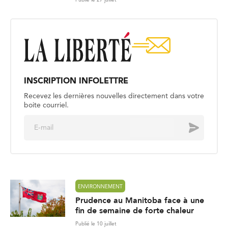
INSCRIPTION INFOLETTRE
Recevez les dernières nouvelles directement dans votre
boite courriel.
E
Envoyer
m
a
i
l
*
ENVIRONNEMENT
Prudence au Manitoba face à une
fin de semaine de forte chaleur
Publié le 10 juillet