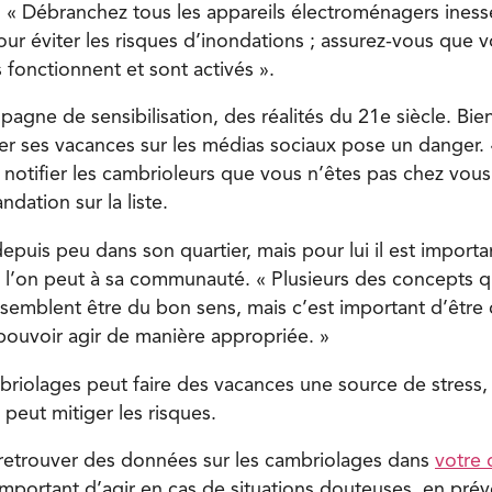
 « Débranchez tous les appareils électroménagers inesse
our éviter les risques d’inondations ; assurez-vous que 
 fonctionnent et sont activés ».
pagne de sensibilisation, des réalités du 21e siècle. Bi
r ses vacances sur les médias sociaux pose un danger.
notifier les cambrioleurs que vous n’êtes pas chez vous 
dation sur la liste.
depuis peu dans son quartier, mais pour lui il est import
 l’on peut à sa communauté. « Plusieurs des concepts q
 semblent être du bon sens, mais c’est important d’être
pouvoir agir de manière appropriée. »
briolages peut faire des vacances une source de stress, 
eut mitiger les risques.
e retrouver des données sur les cambriolages dans
votre 
 important d’agir en cas de situations douteuses, en prév