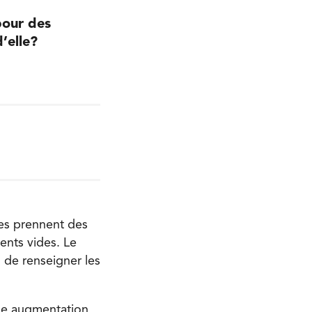
pour des
’elle?
nes prennent des
ents vides. Le
 de renseigner les
une augmentation