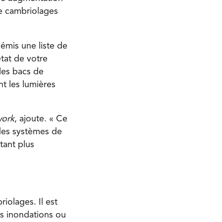
de cambriolages
 émis une liste de
tat de votre
 les bacs de
nt les lumières
work
, ajoute. « Ce
des systèmes de
tant plus
iolages. Il est
es inondations ou