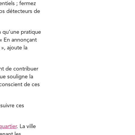
ntiels ; fermez
vos détecteurs de
en qu’une pratique
 « En annonçant
», ajoute la
ant de contribuer
ue souligne la
 conscient de ces
suivre ces
quartier
. La ville
enant les