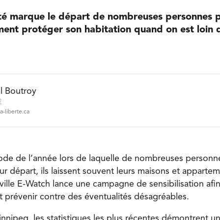
’été marque le départ de nombreuses personnes 
ent protéger son habitation quand on est loin d
l Boutroy
É
a-liberte.ca
iode de l’année lors de laquelle de nombreuses person
r départ, ils laissent souvent leurs maisons et appartem
ille E-Watch lance une campagne de sensibilisation afin
prévenir contre des éventualités désagréables.
Winnipeg, les statistiques les plus récentes démontrent 