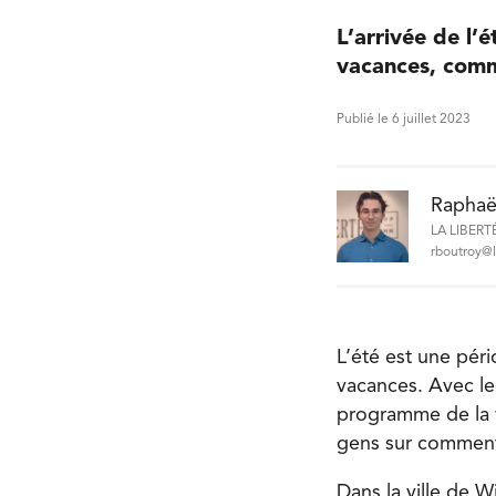
L’arrivée de l
vacances, comm
Publié le 6 juillet 2023
Raphaë
LA LIBERT
rboutroy@l
L’été est une pér
vacances. Avec leu
programme de la v
gens sur comment 
Dans la ville de 