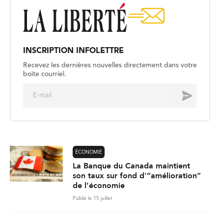
INSCRIPTION INFOLETTRE
Recevez les dernières nouvelles directement dans votre
boite courriel.
E
Envoyer
m
a
i
l
*
ÉCONOMIE
La Banque du Canada maintient
son taux sur fond d'”amélioration”
de l’économie
Publié le 15 juillet