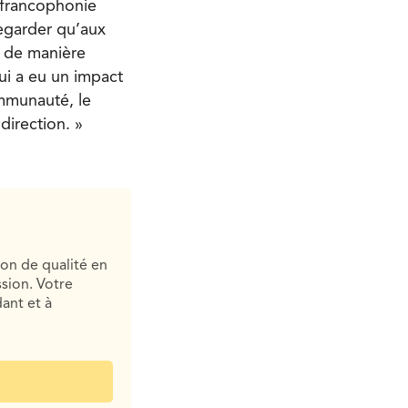
a francophonie
regarder qu’aux
ça de manière
qui a eu un impact
ommunauté, le
direction. »
ion de qualité en
sion. Votre
ant et à