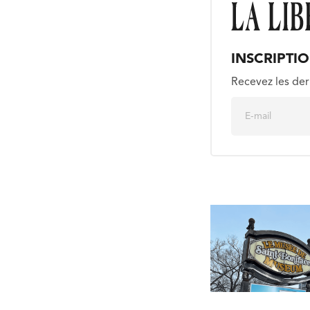
INSCRIPTI
Recevez les der
E
m
a
i
l
*