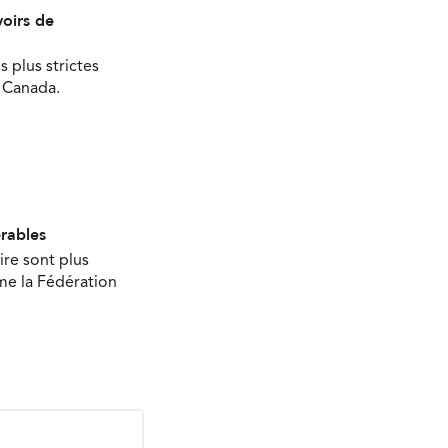
oirs de
s plus strictes
u Canada.
érables
ire sont plus
ime la Fédération