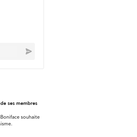
Envoyer
s de ses membres
-Boniface souhaite
nisme.