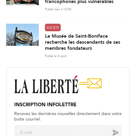
francophones plus vulnérables
Publié hier à 12:00
SOCIÉTÉ
Le Musée de Saint-Boniface
recherche les descendants de ses
membres fondateurs
Publié le 4 août
INSCRIPTION INFOLETTRE
Recevez les dernières nouvelles directement dans votre
boite courriel.
E
Envoyer
m