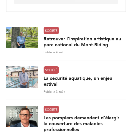
a
i
l
*
SOCIÉTÉ
Retrouver l’inspiration artistique au
parc national du Mont-Riding
Publié le 4 août
SOCIÉTÉ
La sécurité aquatique, un enjeu
estival
Publié le 3 août
SOCIÉTÉ
Les pompiers demandent d’élargir
la couverture des maladies
professionnelles