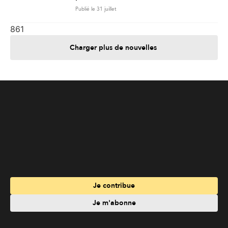
Publié le 31 juillet
861
Charger plus de nouvelles
Je contribue
Je m'abonne
Informations
Nous joindre
Annoncez chez nous