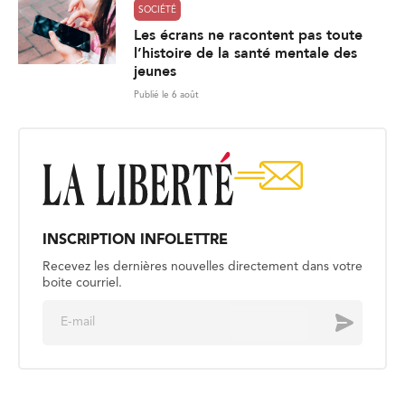
SOCIÉTÉ
Les écrans ne racontent pas toute
l’histoire de la santé mentale des
jeunes
Publié le 6 août
INSCRIPTION INFOLETTRE
Recevez les dernières nouvelles directement dans votre
boite courriel.
E
Envoyer
m
a
i
l
*