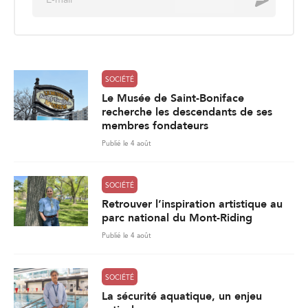
m
a
i
l
*
SOCIÉTÉ
Le Musée de Saint-Boniface
recherche les descendants de ses
membres fondateurs
Publié le 4 août
SOCIÉTÉ
Retrouver l’inspiration artistique au
parc national du Mont-Riding
Publié le 4 août
SOCIÉTÉ
La sécurité aquatique, un enjeu