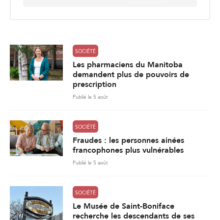
a
i
l
*
SOCIÉTÉ
Les pharmaciens du Manitoba
demandent plus de pouvoirs de
prescription
Publié le 5 août
SOCIÉTÉ
Fraudes : les personnes ainées
francophones plus vulnérables
Publié le 5 août
SOCIÉTÉ
Le Musée de Saint-Boniface
recherche les descendants de ses