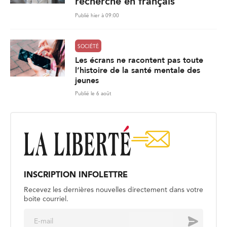
recherche en français
Publié hier à 09:00
SOCIÉTÉ
Les écrans ne racontent pas toute
l’histoire de la santé mentale des
jeunes
Publié le 6 août
INSCRIPTION INFOLETTRE
Recevez les dernières nouvelles directement dans votre
boite courriel.
E
Envoyer
m