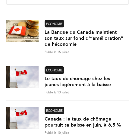
i
l
*
ÉCONOMIE
La Banque du Canada maintient
son taux sur fond d'”amélioration”
de l’économie
Publié le 15 juillet
ÉCONOMIE
Le taux de chômage chez les
jeunes légèrement à la baisse
Publié le 13 juillet
ÉCONOMIE
Canada : le taux de chômage
poursuit sa baisse en juin, à 6,5 %
Publié le 10 juillet