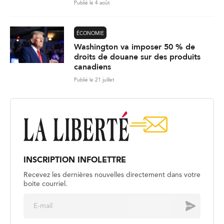
Publié le 4 août
ÉCONOMIE
Washington va imposer 50 % de
droits de douane sur des produits
canadiens
Publié le 21 juillet
INSCRIPTION INFOLETTRE
Recevez les dernières nouvelles directement dans votre
boite courriel.
E
Envoyer
m
a