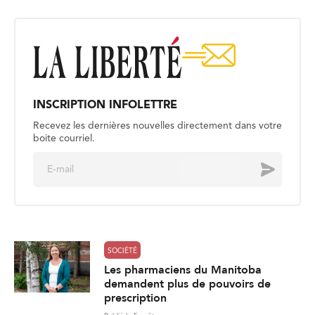
INSCRIPTION INFOLETTRE
Recevez les dernières nouvelles directement dans votre
boite courriel.
E
Envoyer
m
a
i
l
*
SOCIÉTÉ
Les pharmaciens du Manitoba
demandent plus de pouvoirs de
prescription