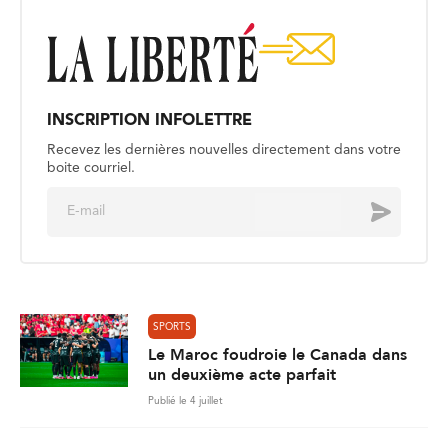
INSCRIPTION INFOLETTRE
Recevez les dernières nouvelles directement dans votre
boite courriel.
E
Envoyer
m
a
i
l
*
SPORTS
Le Maroc foudroie le Canada dans
un deuxième acte parfait
Publié le 4 juillet