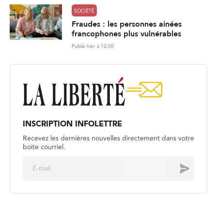
SOCIÉTÉ
Fraudes : les personnes ainées
francophones plus vulnérables
Publié hier à 12:00
INSCRIPTION INFOLETTRE
Recevez les dernières nouvelles directement dans votre
boite courriel.
E
Envoyer
m
a
i
l
*