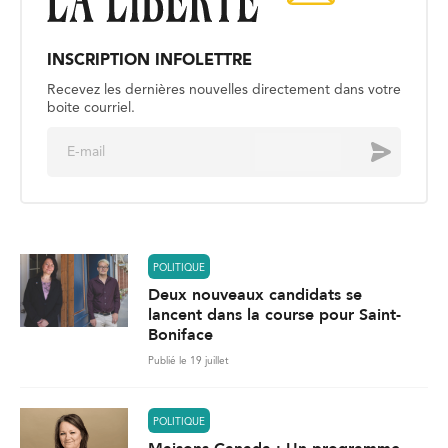
INSCRIPTION INFOLETTRE
Recevez les dernières nouvelles directement dans votre
boite courriel.
E
Envoyer
m
a
i
l
*
POLITIQUE
Deux nouveaux candidats se
lancent dans la course pour Saint-
Boniface
Publié le 19 juillet
POLITIQUE