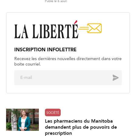
Publié le 6 août
INSCRIPTION INFOLETTRE
Recevez les dernières nouvelles directement dans votre
boite courriel.
E
Envoyer
m
a
i
l
*
SOCIÉTÉ
Les pharmaciens du Manitoba
demandent plus de pouvoirs de
prescription