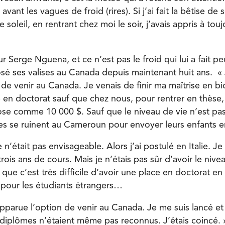
vant les vagues de froid (rires). Si j’ai fait la bêtise de
 soleil, en rentrant chez moi le soir, j’avais appris à tou
 Serge Nguena, et ce n’est pas le froid qui lui a fait pe
é ses valises au Canada depuis maintenant huit ans. « 
 de venir au Canada. Je venais de finir ma maîtrise en b
 en doctorat sauf que chez nous, pour rentrer en thèse, i
se comme 10 000 $. Sauf que le niveau de vie n’est pa
les se ruinent au Cameroun pour envoyer leurs enfants e
n’était pas envisageable. Alors j’ai postulé en Italie. Je
it trois ans de cours. Mais je n’étais pas sûr d’avoir le nive
 que c’est très difficile d’avoir une place en doctorat e
s pour les étudiants étrangers…
apparue l’option de venir au Canada. Je me suis lancé et e
iplômes n’étaient même pas reconnus. J’étais coincé. 