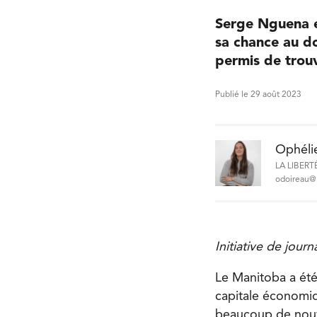
Serge Nguena e
sa chance au do
permis de trou
Publié le 29 août 2023
Ophéli
LA LIBERT
odoireau@l
Initiative de jour
Le Manitoba a été
capitale économi
beaucoup de nouvea