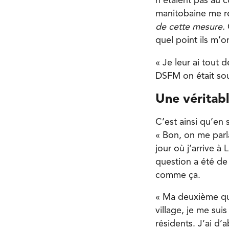
n’étaient pas au c
manitobaine me re
de cette mesure.
quel point ils m’
« Je leur ai tout 
DSFM on était souve
Une véritabl
C’est ainsi qu’en
« Bon, on me parla
jour où j’arrive à
question a été de 
comme ça.
« Ma deuxième qu
village, je me sui
résidents. J’ai d’