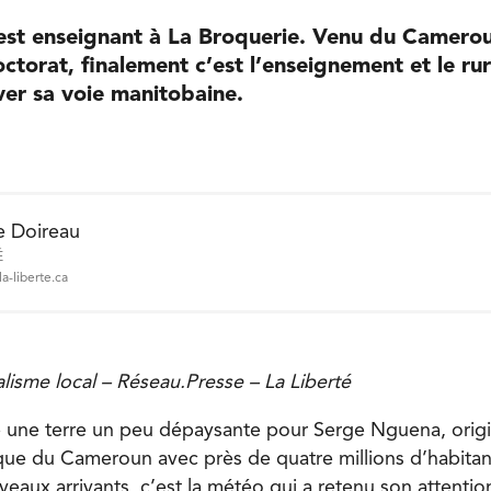
st enseignant à La Broquerie. Venu du Camerou
ctorat, finalement c’est l’enseignement et le rura
ver sa voie manitobaine.
e Doireau
É
a-liberte.ca
nalisme local – Réseau.Presse – La Liberté
 une terre un peu dépaysante pour Serge Nguena, origi
que du Cameroun avec près de quatre millions d’habit
ux arrivants, c’est la météo qui a retenu son attention.