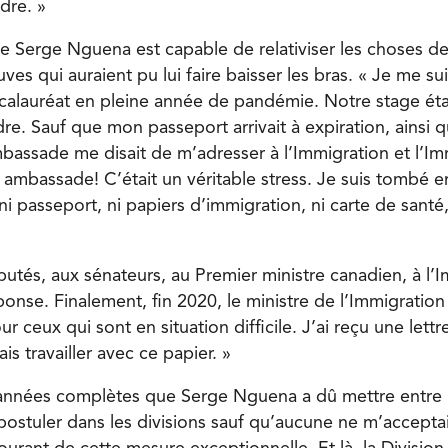
dre. »
Serge Nguena est capable de relativiser les choses de la
ves qui auraient pu lui faire baisser les bras. « Je me su
alauréat en pleine année de pandémie. Notre stage éta
dre. Sauf que mon passeport arrivait à expiration, ainsi
assade me disait de m’adresser à l’Immigration et l’Im
ambassade! C’était un véritable stress. Je suis tombé e
: ni passeport, ni papiers d’immigration, ni carte de santé,
éputés, aux sénateurs, au Premier ministre canadien, à l’
onse. Finalement, fin 2020, le ministre de l’Immigration
 ceux qui sont en situation difficile. J’ai reçu une lett
is travailler avec ce papier. »
années complètes que Serge Nguena a dû mettre entre 
ostuler dans les divisions sauf qu’aucune ne m’acceptai