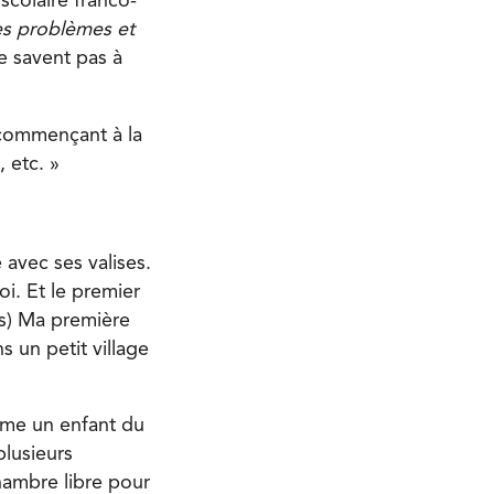
scolaire franco-
s problèmes et
e savent pas à
n commençant à la
, etc. »
 avec ses valises.
oi. Et le premier
res) Ma première
s un petit village
mme un enfant du
plusieurs
chambre libre pour