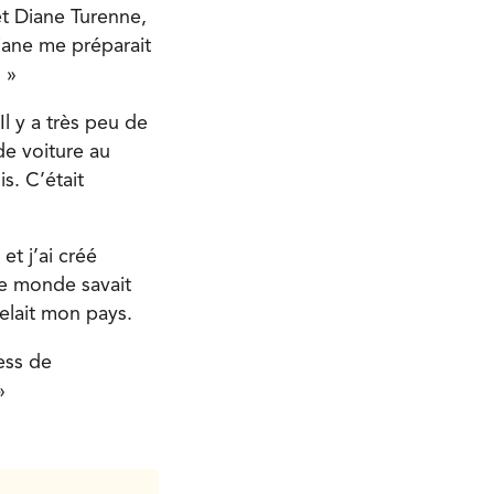
 et Diane Turenne,
Diane me préparait
 »
l y a très peu de
de voiture au
s. C’était
et j’ai créé
le monde savait
elait mon pays.
ess de
»