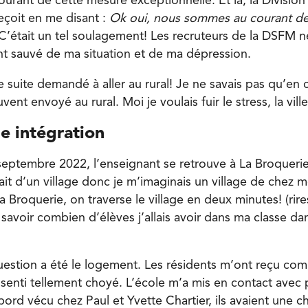
ourant de cette mesure exceptionnelle. Et là, la Division 
çoit en me disant :
Ok oui, nous sommes au courant de
C’était un tel soulagement! Les recruteurs de la DSFM n
ont sauvé de ma situation et de ma dépression.
de suite demandé à aller au rural! Je ne savais pas qu’e
nt envoyé au rural. Moi je voulais fuir le stress, la ville
e intégration
 septembre 2022, l’enseignant se retrouve à La Broquerie
it d’un village donc je m’imaginais un village de chez m
 La Broquerie, on traverse le village en deux minutes! (ri
savoir combien d’élèves j’allais avoir dans ma classe dan
estion a été le logement. Les résidents m’ont reçu co
s senti tellement choyé. L’école m’a mis en contact avec 
abord vécu chez Paul et Yvette Chartier, ils avaient une 