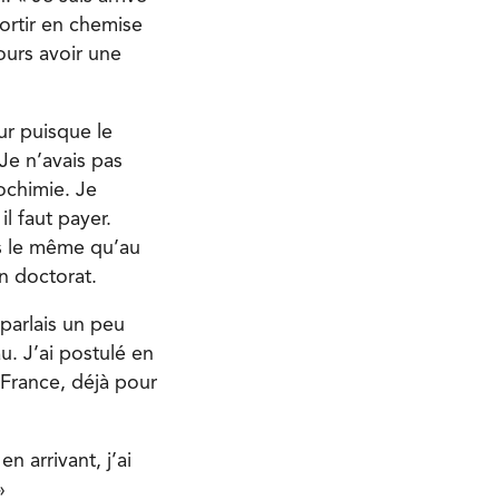
 sortir en chemise
jours avoir une
ur puisque le
Je n’avais pas
iochimie. Je
l faut payer.
s le même qu’au
n doctorat.
 parlais un peu
au. J’ai postulé en
n France, déjà pour
n arrivant, j’ai
»