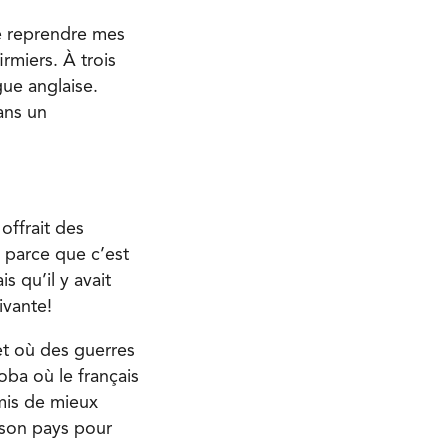
e reprendre mes
rmiers. À trois
gue anglaise.
ans un
offrait des
 parce que c’est
s qu’il y avait
ivante!
 et où des guerres
oba où le français
mis de mieux
 son pays pour