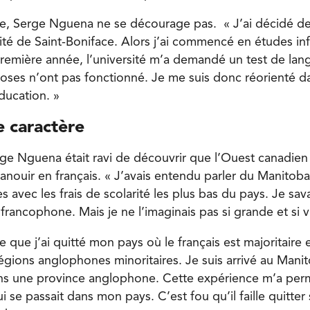
re, Serge Nguena ne se décourage pas. « J’ai décidé d
ité de Saint-Boniface. Alors j’ai commencé en études infi
première année, l’université m’a demandé un test de lan
hoses n’ont pas fonctionné. Je me suis donc réorienté d
ducation. »
e caractère
e Nguena était ravi de découvrir que l’Ouest canadien 
anouir en français. « J’avais entendu parler du Manitoba
 avec les frais de scolarité les plus bas du pays. Je savai
ancophone. Mais je ne l’imaginais pas si grande et si v
e que j’ai quitté mon pays où le français est majoritaire
régions anglophones minoritaires. Je suis arrivé au Manit
ans une province anglophone. Cette expérience m’a per
se passait dans mon pays. C’est fou qu’il faille quitter