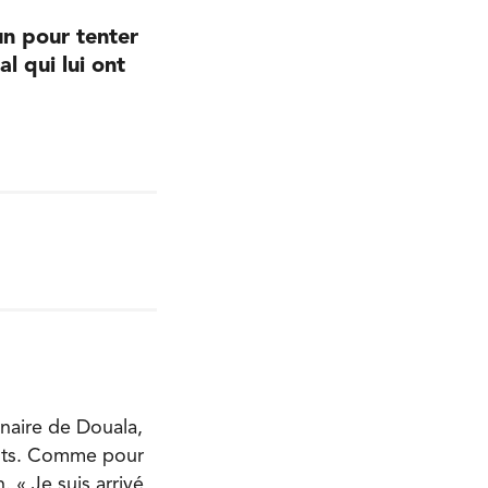
n pour tenter
l qui lui ont
naire de Douala,
ants. Comme pour
 « Je suis arrivé