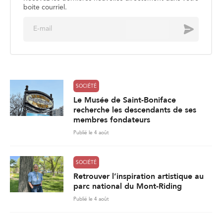
boite courriel.
E
Envoyer
m
a
i
l
*
SOCIÉTÉ
Le Musée de Saint-Boniface
recherche les descendants de ses
membres fondateurs
Publié le 4 août
SOCIÉTÉ
Retrouver l’inspiration artistique au
parc national du Mont-Riding
Publié le 4 août