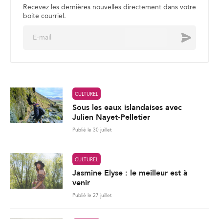
Recevez les dernières nouvelles directement dans votre
boite courriel.
E
Envoyer
m
a
i
l
*
CULTUREL
Sous les eaux islandaises avec
Julien Nayet-Pelletier
Publié le 30 juillet
CULTUREL
Jasmine Elyse : le meilleur est à
venir
Publié le 27 juillet