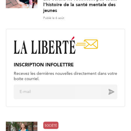
l’histoire de la santé mentale des
jeunes
Publié le 6 août
INSCRIPTION INFOLETTRE
Recevez les dernières nouvelles directement dans votre
boite courriel.
E
Envoyer
m
a
i
l
*
SOCIÉTÉ