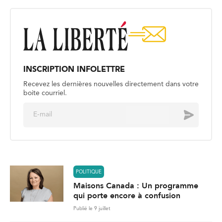
INSCRIPTION INFOLETTRE
Recevez les dernières nouvelles directement dans votre
boite courriel.
E
Envoyer
m
a
i
l
*
POLITIQUE
Maisons Canada : Un programme
qui porte encore à confusion
Publié le 9 juillet