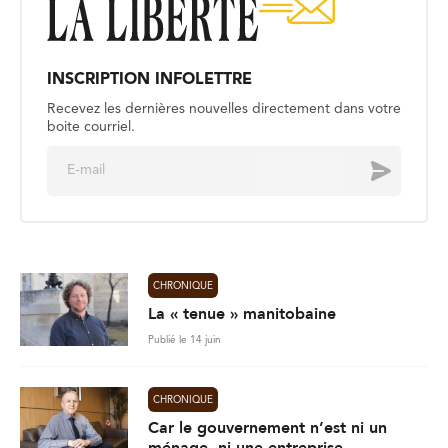
INSCRIPTION INFOLETTRE
Recevez les dernières nouvelles directement dans votre
boite courriel.
E
Envoyer
m
a
i
l
*
CHRONIQUE
La « tenue » manitobaine
Publié le 14 juin
CHRONIQUE
Car le gouvernement n’est ni un
ménage, ni une entreprise