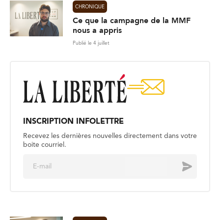
CHRONIQUE
Ce que la campagne de la MMF
nous a appris
Publié le 4 juillet
INSCRIPTION INFOLETTRE
Recevez les dernières nouvelles directement dans votre
boite courriel.
E
Envoyer
m
a
i
l
*