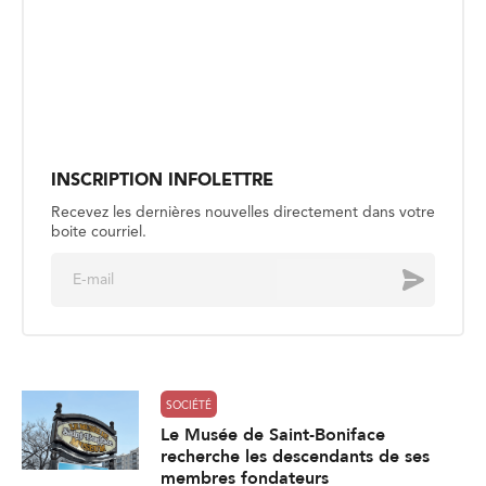
INSCRIPTION INFOLETTRE
Recevez les dernières nouvelles directement dans votre
boite courriel.
E
Envoyer
m
a
i
l
*
SOCIÉTÉ
Le Musée de Saint-Boniface
recherche les descendants de ses
membres fondateurs
Publié le 4 août
SOCIÉTÉ
Retrouver l’inspiration artistique au
parc national du Mont-Riding
Publié le 4 août