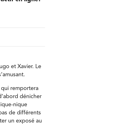
ugo et Xavier. Le
s’amusant.
r qui remportera
 d’abord dénicher
 pique-nique
pas de différents
nter un exposé au