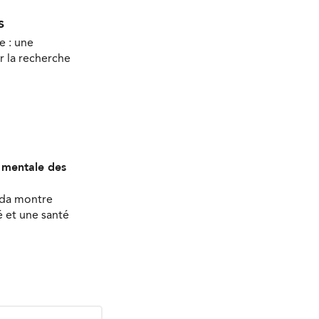
s
e : une
r la recherche
é mentale des
ada montre
 et une santé