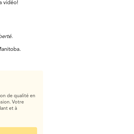
a vidéo!
berté
.
Manitoba.
ion de qualité en
sion. Votre
ant et à