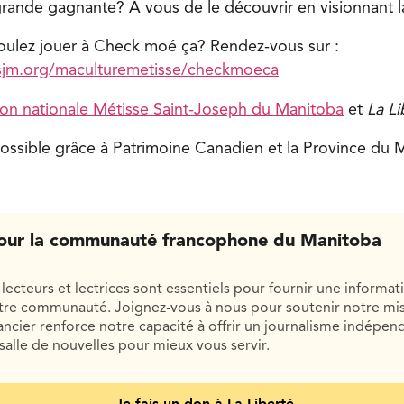
 grande gagnante? À vous de le découvrir en visionnant l
oulez jouer à Check moé ça? Rendez-vous sur :
sjm.org/maculturemetisse/checkmoeca
ion nationale Métisse Saint-Joseph du Manitoba
et
La Li
ossible grâce à Patrimoine Canadien et la Province du 
our la communauté francophone du Manitoba
lecteurs et lectrices sont essentiels pour fournir une informat
otre communauté. Joignez-vous à nous pour soutenir notre mis
cier renforce notre capacité à offrir un journalisme indépend
salle de nouvelles pour mieux vous servir.
Je fais un don à La Liberté