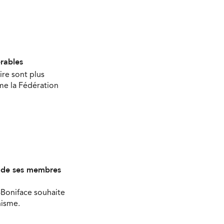
érables
ire sont plus
ime la Fédération
s de ses membres
-Boniface souhaite
nisme.