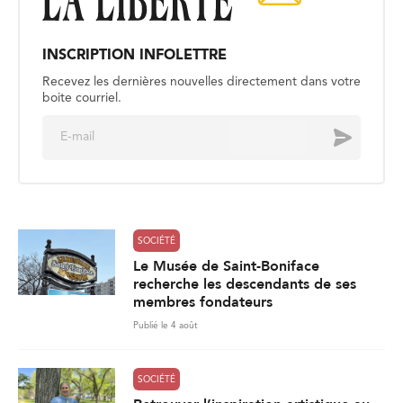
INSCRIPTION INFOLETTRE
Recevez les dernières nouvelles directement dans votre
boite courriel.
E
Envoyer
m
a
i
l
*
SOCIÉTÉ
Le Musée de Saint-Boniface
recherche les descendants de ses
membres fondateurs
Publié le 4 août
SOCIÉTÉ