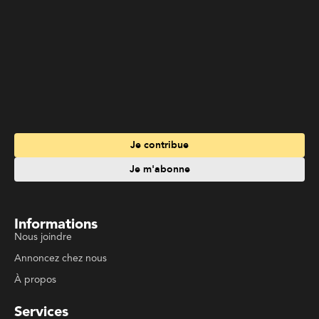
Informations
Nous joindre
Annoncez chez nous
À propos
Services
Travailler à La Liberté
Emplois en français
Archives
Suivez La Liberté
Code de conduite