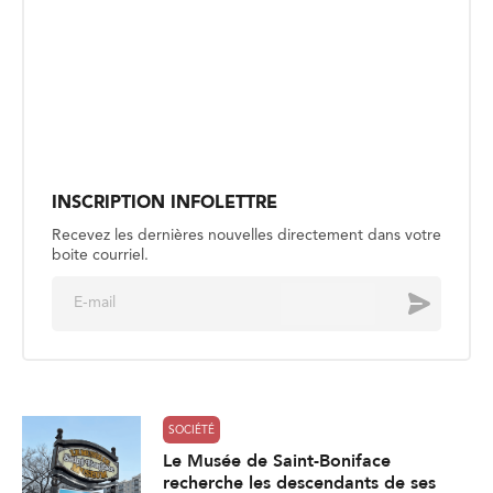
INSCRIPTION INFOLETTRE
Recevez les dernières nouvelles directement dans votre
boite courriel.
E
Envoyer
m
a
i
l
*
SOCIÉTÉ
Le Musée de Saint-Boniface
recherche les descendants de ses
membres fondateurs
Publié le 4 août
SOCIÉTÉ
Retrouver l’inspiration artistique au
parc national du Mont-Riding