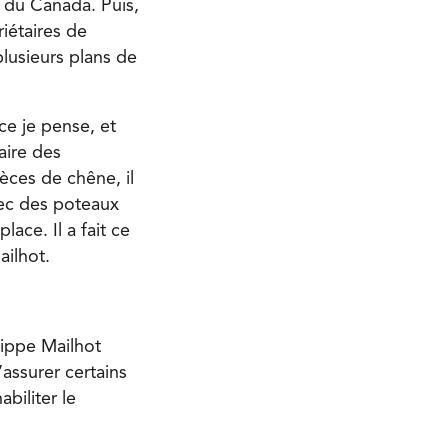
 du Canada. Puis,
riétaires de
plusieurs plans de
ce je pense, et
aire des
èces de chêne, il
avec des poteaux
lace. Il a fait ce
Mailhot.
lippe Mailhot
assurer certains
biliter le