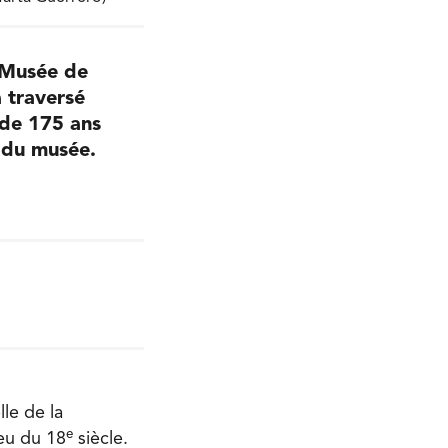
 Musée de
a traversé
 de 175 ans
r du musée.
lle de la
e
ieu du 18
siècle.