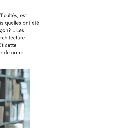
icultés, est
is quelles ont été
açon? « Les
architecture
Et cette
e de notre