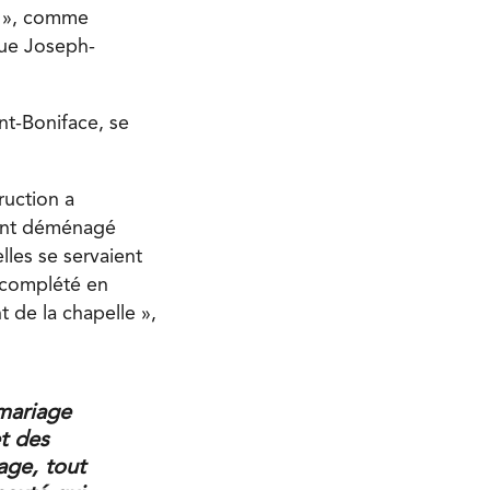
a », comme
que Joseph-
nt-Boniface, se
.
ruction a
 ont déménagé
elles se servaient
 complété en
t de la chapelle »,
 mariage
t des
age, tout