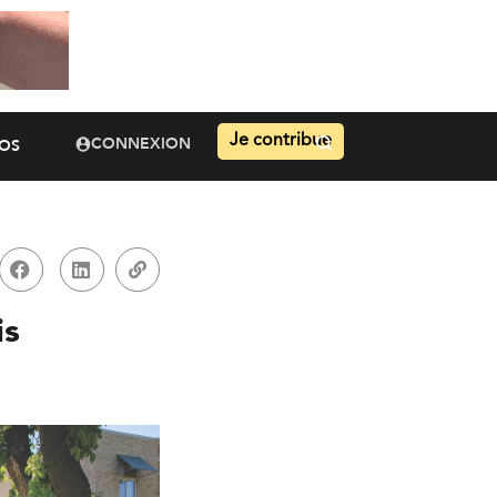
Je contribue
CONNEXION
OS
is