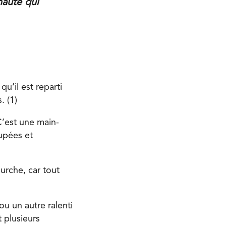
auté qui
u’il est reparti
. (1)
C’est une main-
oupées et
urche, car tout
u un autre ralenti
 plusieurs