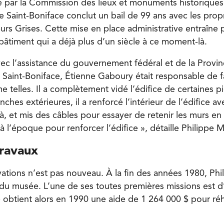
ue par la Commission des lieux et monuments historiques
de Saint-Boniface conclut un bail de 99 ans avec les prop
urs Grises. Cette mise en place administrative entraîne 
 bâtiment qui a déjà plus d’un siècle à ce moment-là.
vec l’assistance du gouvernement fédéral et de la Provin
de Saint-Boniface, Étienne Gaboury était responsable de f
telles. Il a complètement vidé l’édifice de certaines pi
nches extérieures, il a renforcé l’intérieur de l’édifice 
là, et mis des câbles pour essayer de retenir les murs en p
e à l’époque pour renforcer l’édifice », détaille Philippe 
ravaux
vations n’est pas nouveau. À la fin des années 1980, Phi
 du musée. L’une de ses toutes premières missions est d’
 obtient alors en 1990 une aide de 1 264 000 $ pour réha