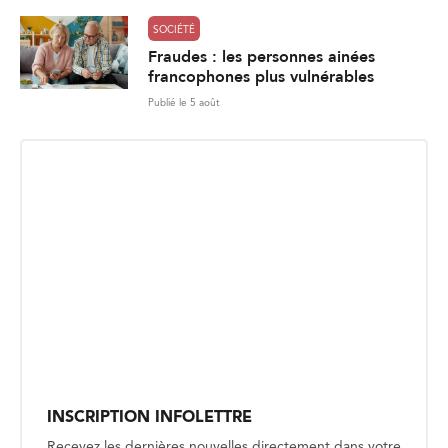
SOCIÉTÉ
Fraudes : les personnes ainées
francophones plus vulnérables
Publié le 5 août
INSCRIPTION INFOLETTRE
Recevez les dernières nouvelles directement dans votre
boite courriel.
E
Envoyer
m
a
i
l
*