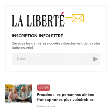
INSCRIPTION INFOLETTRE
Recevez les dernières nouvelles directement dans votre
boite courriel.
E
Envoyer
m
a
i
l
*
SOCIÉTÉ
Fraudes : les personnes ainées
francophones plus vulnérables
Publié le 5 août